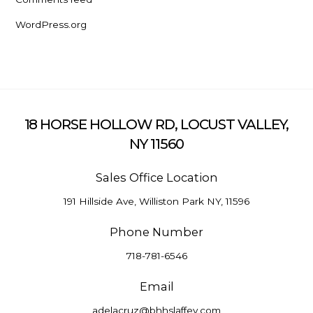
WordPress.org
18 HORSE HOLLOW RD, LOCUST VALLEY,
NY 11560
Sales Office Location
191 Hillside Ave, Williston Park NY, 11596
Phone Number
718-781-6546
Email
adelacruz@bhhslaffey.com