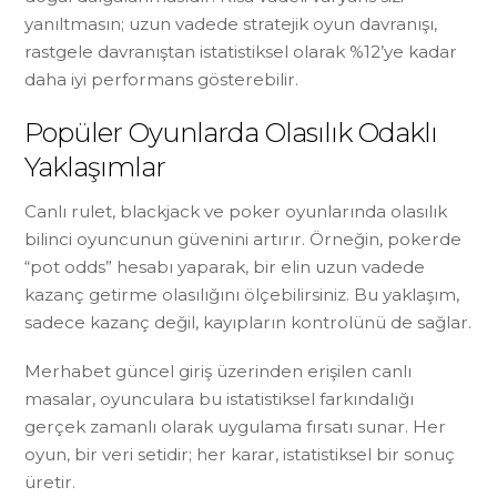
yanıltmasın; uzun vadede stratejik oyun davranışı,
rastgele davranıştan istatistiksel olarak %12’ye kadar
daha iyi performans gösterebilir.
Popüler Oyunlarda Olasılık Odaklı
Yaklaşımlar
Canlı rulet, blackjack ve poker oyunlarında olasılık
bilinci oyuncunun güvenini artırır. Örneğin, pokerde
“pot odds” hesabı yaparak, bir elin uzun vadede
kazanç getirme olasılığını ölçebilirsiniz. Bu yaklaşım,
sadece kazanç değil, kayıpların kontrolünü de sağlar.
Merhabet güncel giriş üzerinden erişilen canlı
masalar, oyunculara bu istatistiksel farkındalığı
gerçek zamanlı olarak uygulama fırsatı sunar. Her
oyun, bir veri setidir; her karar, istatistiksel bir sonuç
üretir.