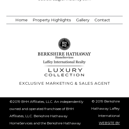
Home
Property Highlights
Gallery
Contact
EXCLUSIVE MARKETING & SALES AGENT
© 2019 Berkshire
©2019 BHH Affiliates, LLC. An independently
Hathaway Laffey
owned and operated franchisee of BHH
International
Affiliates, LLC. Berkshire Hathaway
WEBSITE BY
HomeServices and the Berkshire Hathaway