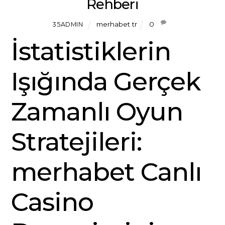
Rehberi
merhabet tr
0
35ADMIN
İstatistiklerin
Işığında Gerçek
Zamanlı Oyun
Stratejileri:
merhabet Canlı
Casino