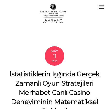
MAY
11
2026
İstatistiklerin Işığında Gerçek
Zamanlı Oyun Stratejileri
Merhabet Canlı Casino
Deneyiminin Matematiksel