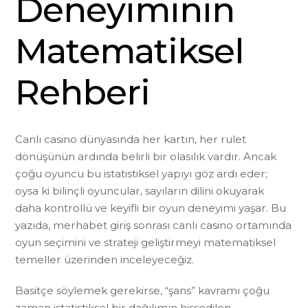
Deneyiminin
Matematiksel
Rehberi
Canlı casino dünyasında her kartın, her rulet
dönüşünün ardında belirli bir olasılık vardır. Ancak
çoğu oyuncu bu istatistiksel yapıyı göz ardı eder;
oysa ki bilinçli oyuncular, sayıların dilini okuyarak
daha kontrollü ve keyifli bir oyun deneyimi yaşar. Bu
yazıda, merhabet giriş sonrası canlı casino ortamında
oyun seçimini ve strateji geliştirmeyi matematiksel
temeller üzerinden inceleyeceğiz.
Basitçe söylemek gerekirse, “şans” kavramı çoğu
zaman istatistiksel bir dağılımın hissedilen