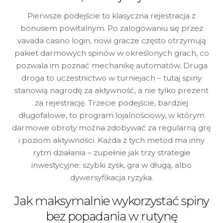
Pierwsze podejście to klasyczna rejestracja z
bonusem powitalnym. Po zalogowaniu się przez
vavada casino login, nowi gracze często otrzymują
pakiet darmowych spinów w określonych grach, co
pozwala im poznać mechanikę automatów. Druga
droga to uczestnictwo w turniejach – tutaj spiny
stanowią nagrodę za aktywność, a nie tylko prezent
za rejestrację. Trzecie podejście, bardziej
długofalowe, to program lojalnościowy, w którym
darmowe obroty można zdobywać za regularną grę
i poziom aktywności. Każda z tych metod ma inny
rytm działania – zupełnie jak trzy strategie
inwestycyjne: szybki zysk, gra w długą, albo
dywersyfikacja ryzyka.
Jak maksymalnie wykorzystać spiny
bez popadania w rutynę