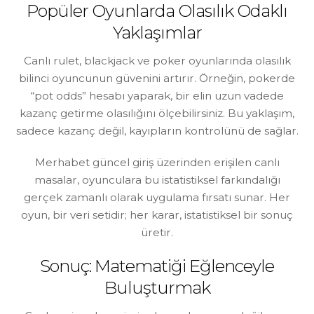
Popüler Oyunlarda Olasılık Odaklı
Yaklaşımlar
Canlı rulet, blackjack ve poker oyunlarında olasılık
bilinci oyuncunun güvenini artırır. Örneğin, pokerde
“pot odds” hesabı yaparak, bir elin uzun vadede
kazanç getirme olasılığını ölçebilirsiniz. Bu yaklaşım,
sadece kazanç değil, kayıpların kontrolünü de sağlar.
Merhabet güncel giriş üzerinden erişilen canlı
masalar, oyunculara bu istatistiksel farkındalığı
gerçek zamanlı olarak uygulama fırsatı sunar. Her
oyun, bir veri setidir; her karar, istatistiksel bir sonuç
üretir.
Sonuç: Matematiği Eğlenceyle
Buluşturmak