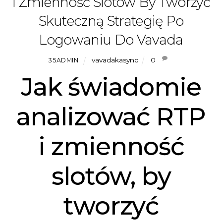
I Zmienność Slotów By Tworzyć
Skuteczną Strategię Po
Logowaniu Do Vavada
vavadakasyno
0
35ADMIN
Jak świadomie
analizować RTP
i zmienność
slotów, by
tworzyć