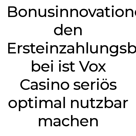
Bonusinnovatio
den
Ersteinzahlungs
bei ist Vox
Casino seriös
optimal nutzbar
machen