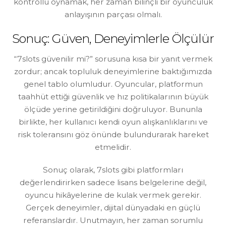
kontrollü oynamak, her zaman bilinçli bir oyunculuk
anlayışının parçası olmalı.
Sonuç: Güven, Deneyimlerle Ölçülür
“7slots güvenilir mi?” sorusuna kısa bir yanıt vermek
zordur; ancak topluluk deneyimlerine baktığımızda
genel tablo olumludur. Oyuncular, platformun
taahhüt ettiği güvenlik ve hız politikalarının büyük
ölçüde yerine getirildiğini doğruluyor. Bununla
birlikte, her kullanıcı kendi oyun alışkanlıklarını ve
risk toleransını göz önünde bulundurarak hareket
etmelidir.
Sonuç olarak, 7slots gibi platformları
değerlendirirken sadece lisans belgelerine değil,
oyuncu hikâyelerine de kulak vermek gerekir.
Gerçek deneyimler, dijital dünyadaki en güçlü
referanslardır. Unutmayın, her zaman sorumlu