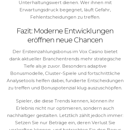
Unterhaltungswert dienen. Wer ihnen mit
Erwartungsdruck begegnet, läuft Gefahr,
Fehlentscheidungen zu treffen.
Fazit: Moderne Entwicklungen
eröffnen neue Chancen
Der Ersteinzahlungsbonus im Vox Casino bietet
dank aktueller Branchentrends mehr strategische
Tiefe als je zuvor. Besonders adaptive
Bonusmodelle, Cluster-Spiele und fortschrittliche
Analysetools helfen dabei, fundierte Entscheidungen
zu treffen und Bonuspotenzial klug auszuschöpfen.
Spieler, die diese Trends kennen, können ihr
Erlebnis nicht nur optimieren, sondern auch
nachhaltiger gestalten. Letztlich zählt jedoch immer:
Setzen Sie nur Beträge ein, deren Verlust Sie
verkraften können, und betrachten Sie den Bonus