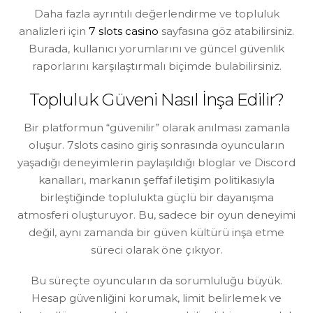
Daha fazla ayrıntılı değerlendirme ve topluluk
analizleri için
7 slots casino
sayfasına göz atabilirsiniz.
Burada, kullanıcı yorumlarını ve güncel güvenlik
raporlarını karşılaştırmalı biçimde bulabilirsiniz.
Topluluk Güveni Nasıl İnşa Edilir?
Bir platformun “güvenilir” olarak anılması zamanla
oluşur. 7slots casino giriş sonrasında oyuncuların
yaşadığı deneyimlerin paylaşıldığı bloglar ve Discord
kanalları, markanın şeffaf iletişim politikasıyla
birleştiğinde toplulukta güçlü bir dayanışma
atmosferi oluşturuyor. Bu, sadece bir oyun deneyimi
değil, aynı zamanda bir güven kültürü inşa etme
süreci olarak öne çıkıyor.
Bu süreçte oyuncuların da sorumluluğu büyük.
Hesap güvenliğini korumak, limit belirlemek ve