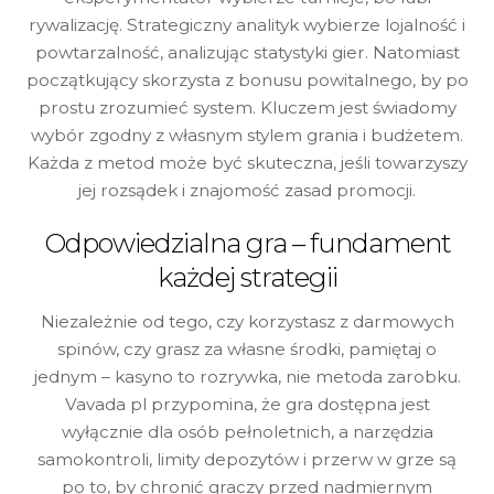
rywalizację. Strategiczny analityk wybierze lojalność i
powtarzalność, analizując statystyki gier. Natomiast
początkujący skorzysta z bonusu powitalnego, by po
prostu zrozumieć system. Kluczem jest świadomy
wybór zgodny z własnym stylem grania i budżetem.
Każda z metod może być skuteczna, jeśli towarzyszy
jej rozsądek i znajomość zasad promocji.
Odpowiedzialna gra – fundament
każdej strategii
Niezależnie od tego, czy korzystasz z darmowych
spinów, czy grasz za własne środki, pamiętaj o
jednym – kasyno to rozrywka, nie metoda zarobku.
Vavada pl przypomina, że gra dostępna jest
wyłącznie dla osób pełnoletnich, a narzędzia
samokontroli, limity depozytów i przerw w grze są
po to, by chronić graczy przed nadmiernym