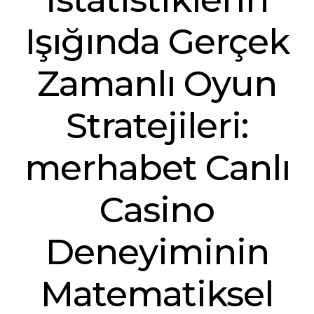
Işığında Gerçek
Zamanlı Oyun
Stratejileri:
merhabet Canlı
Casino
Deneyiminin
Matematiksel