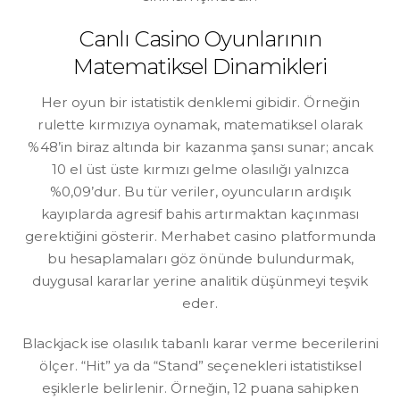
Canlı Casino Oyunlarının
Matematiksel Dinamikleri
Her oyun bir istatistik denklemi gibidir. Örneğin
rulette kırmızıya oynamak, matematiksel olarak
%48’in biraz altında bir kazanma şansı sunar; ancak
10 el üst üste kırmızı gelme olasılığı yalnızca
%0,09’dur. Bu tür veriler, oyuncuların ardışık
kayıplarda agresif bahis artırmaktan kaçınması
gerektiğini gösterir. Merhabet casino platformunda
bu hesaplamaları göz önünde bulundurmak,
duygusal kararlar yerine analitik düşünmeyi teşvik
eder.
Blackjack ise olasılık tabanlı karar verme becerilerini
ölçer. “Hit” ya da “Stand” seçenekleri istatistiksel
eşiklerle belirlenir. Örneğin, 12 puana sahipken