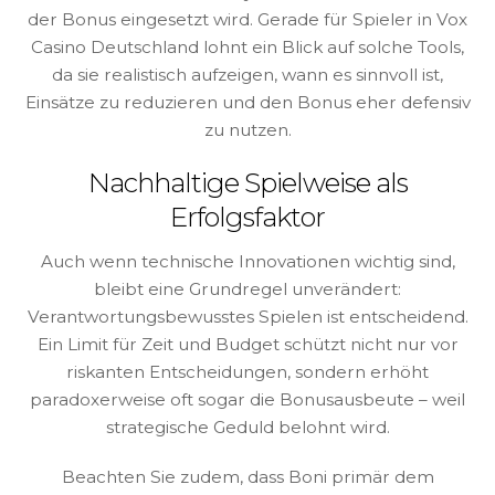
der Bonus eingesetzt wird. Gerade für Spieler in Vox
Casino Deutschland lohnt ein Blick auf solche Tools,
da sie realistisch aufzeigen, wann es sinnvoll ist,
Einsätze zu reduzieren und den Bonus eher defensiv
zu nutzen.
Nachhaltige Spielweise als
Erfolgsfaktor
Auch wenn technische Innovationen wichtig sind,
bleibt eine Grundregel unverändert:
Verantwortungsbewusstes Spielen ist entscheidend.
Ein Limit für Zeit und Budget schützt nicht nur vor
riskanten Entscheidungen, sondern erhöht
paradoxerweise oft sogar die Bonusausbeute – weil
strategische Geduld belohnt wird.
Beachten Sie zudem, dass Boni primär dem