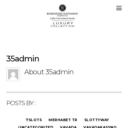
35admin
About
35admin
POSTS BY :
7SLOTS
MERHABET TR
SLOTTYWAY
UNCATEGORIZED
VAVADA
VAVADAKASYNO