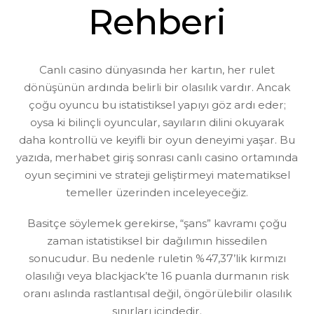
Rehberi
Canlı casino dünyasında her kartın, her rulet
dönüşünün ardında belirli bir olasılık vardır. Ancak
çoğu oyuncu bu istatistiksel yapıyı göz ardı eder;
oysa ki bilinçli oyuncular, sayıların dilini okuyarak
daha kontrollü ve keyifli bir oyun deneyimi yaşar. Bu
yazıda, merhabet giriş sonrası canlı casino ortamında
oyun seçimini ve strateji geliştirmeyi matematiksel
temeller üzerinden inceleyeceğiz.
Basitçe söylemek gerekirse, “şans” kavramı çoğu
zaman istatistiksel bir dağılımın hissedilen
sonucudur. Bu nedenle ruletin %47,37’lik kırmızı
olasılığı veya blackjack’te 16 puanla durmanın risk
oranı aslında rastlantısal değil, öngörülebilir olasılık
sınırları içindedir.