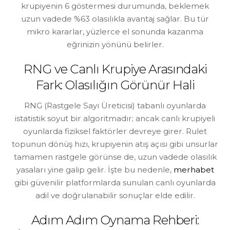
krupiyenin 6 göstermesi durumunda, beklemek
uzun vadede %63 olasılıkla avantaj sağlar. Bu tür
mikro kararlar, yüzlerce el sonunda kazanma
eğrinizin yönünü belirler.
RNG ve Canlı Krupiye Arasındaki
Fark: Olasılığın Görünür Hali
RNG (Rastgele Sayı Üreticisi) tabanlı oyunlarda
istatistik soyut bir algoritmadır; ancak canlı krupiyeli
oyunlarda fiziksel faktörler devreye girer. Rulet
topunun dönüş hızı, krupiyenin atış açısı gibi unsurlar
tamamen rastgele görünse de, uzun vadede olasılık
yasaları yine galip gelir. İşte bu nedenle,
merhabet
gibi güvenilir platformlarda sunulan canlı oyunlarda
adil ve doğrulanabilir sonuçlar elde edilir.
Adım Adım Oynama Rehberi: