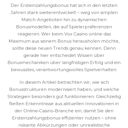
Der Ersteinzahlungsbonus hat sich in den letzten
Jahren stark weiterentwickelt – weg von simplen
Match-Angeboten hin zu dynamischen
Bonusmodellen, die auf Spielerpräferenzen
reagieren. Wer beim Vox Casino online das
Maximum aus seinem Bonus herausholen möchte,
sollte diese neuen Trends genau kennen. Denn
gerade hier entscheidet Wissen über
Bonusmechaniken über langfristigen Erfolg und ein
bewusstes, verantwortungsvolles Spielverhalten.
In diesem Artikel betrachten wir, wie sich
Bonusstrukturen modernisiert haben, und welche
Strategien besonders gut funktionieren. Gleichzeitig
fließen Erkenntnisse aus aktuellen Innovationen in
der Online‑Casino‑Branche ein, damit Sie den
Ersteinzahlungsbonus effizienter nutzen – ohne
riskante Abkürzungen oder unrealistische