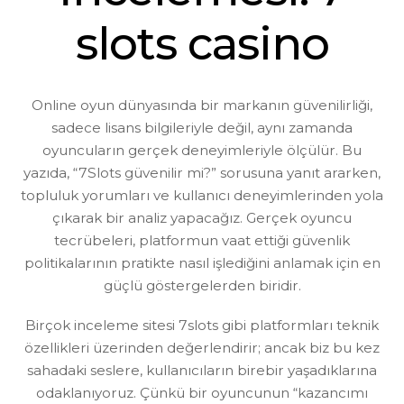
slots casino
Online oyun dünyasında bir markanın güvenilirliği,
sadece lisans bilgileriyle değil, aynı zamanda
oyuncuların gerçek deneyimleriyle ölçülür. Bu
yazıda, “7Slots güvenilir mi?” sorusuna yanıt ararken,
topluluk yorumları ve kullanıcı deneyimlerinden yola
çıkarak bir analiz yapacağız. Gerçek oyuncu
tecrübeleri, platformun vaat ettiği güvenlik
politikalarının pratikte nasıl işlediğini anlamak için en
güçlü göstergelerden biridir.
Birçok inceleme sitesi 7slots gibi platformları teknik
özellikleri üzerinden değerlendirir; ancak biz bu kez
sahadaki seslere, kullanıcıların birebir yaşadıklarına
odaklanıyoruz. Çünkü bir oyuncunun “kazancımı