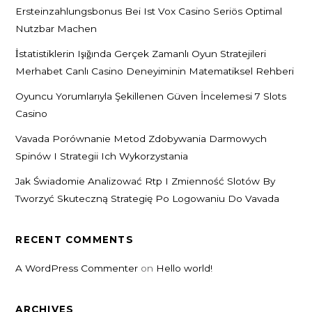
Ersteinzahlungsbonus Bei Ist Vox Casino Seriös Optimal
Nutzbar Machen
İstatistiklerin Işığında Gerçek Zamanlı Oyun Stratejileri
Merhabet Canlı Casino Deneyiminin Matematiksel Rehberi
Oyuncu Yorumlarıyla Şekillenen Güven İncelemesi 7 Slots
Casino
Vavada Porównanie Metod Zdobywania Darmowych
Spinów I Strategii Ich Wykorzystania
Jak Świadomie Analizować Rtp I Zmienność Slotów By
Tworzyć Skuteczną Strategię Po Logowaniu Do Vavada
RECENT COMMENTS
A WordPress Commenter
on
Hello world!
ARCHIVES