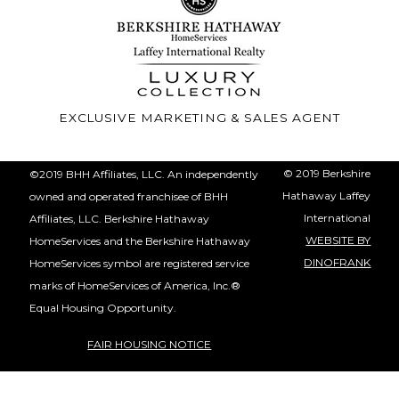
EXCLUSIVE MARKETING & SALES AGENT
© 2019 Berkshire
©2019 BHH Affiliates, LLC. An independently
Hathaway Laffey
owned and operated franchisee of BHH
International
Affiliates, LLC. Berkshire Hathaway
WEBSITE BY
HomeServices and the Berkshire Hathaway
DINOFRANK
HomeServices symbol are registered service
marks of HomeServices of America, Inc.®
Equal Housing Opportunity.
FAIR HOUSING NOTICE