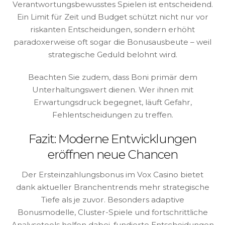
Verantwortungsbewusstes Spielen ist entscheidend.
Ein Limit für Zeit und Budget schützt nicht nur vor
riskanten Entscheidungen, sondern erhöht
paradoxerweise oft sogar die Bonusausbeute – weil
strategische Geduld belohnt wird.
Beachten Sie zudem, dass Boni primär dem
Unterhaltungswert dienen. Wer ihnen mit
Erwartungsdruck begegnet, läuft Gefahr,
Fehlentscheidungen zu treffen.
Fazit: Moderne Entwicklungen
eröffnen neue Chancen
Der Ersteinzahlungsbonus im Vox Casino bietet
dank aktueller Branchentrends mehr strategische
Tiefe als je zuvor. Besonders adaptive
Bonusmodelle, Cluster-Spiele und fortschrittliche
Analysetools helfen dabei, fundierte Entscheidungen