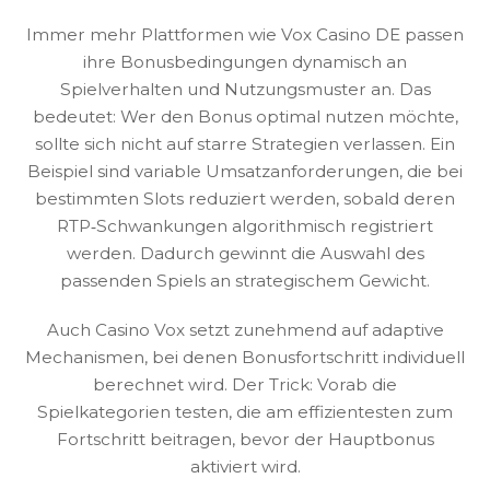
Immer mehr Plattformen wie Vox Casino DE passen
ihre Bonusbedingungen dynamisch an
Spielverhalten und Nutzungsmuster an. Das
bedeutet: Wer den Bonus optimal nutzen möchte,
sollte sich nicht auf starre Strategien verlassen. Ein
Beispiel sind variable Umsatzanforderungen, die bei
bestimmten Slots reduziert werden, sobald deren
RTP‑Schwankungen algorithmisch registriert
werden. Dadurch gewinnt die Auswahl des
passenden Spiels an strategischem Gewicht.
Auch Casino Vox setzt zunehmend auf adaptive
Mechanismen, bei denen Bonusfortschritt individuell
berechnet wird. Der Trick: Vorab die
Spielkategorien testen, die am effizientesten zum
Fortschritt beitragen, bevor der Hauptbonus
aktiviert wird.